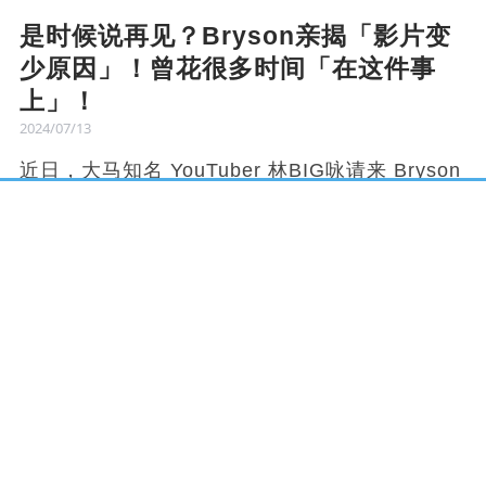
是时候说再见？Bryson亲揭「影片变
少原因」！曾花很多时间「在这件事
上」！
2024/07/13
近日，大马知名 YouTuber 林BIG咏请来 Bryson
和 Dennis 一起在【多数人是否已不再观看
YouTube】这个课题上进行讨论。在大聊这个话
题的过程中，Bryson 坦言自己目前还有观看
YouTube 影片，会观看近期有兴趣的影片内容，
他也大爆 YouTube 经常推荐给他的影片内容大部
分都是节目、车子、摄影器材等。
他表示，现在的人习惯了被动，以前会主动找影
片看，但短视频的出现会让大家变得很被动，就