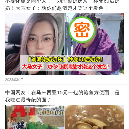
不要怀疑是同个人！「刘海染奶奶灰」秒变60后奶
奶！大马女子：劝你们想清楚才染这个发色！
2023/03/17
中国网友：在马来西亚15元一包的鲍鱼方便面，是
我吃过最奇葩的面了