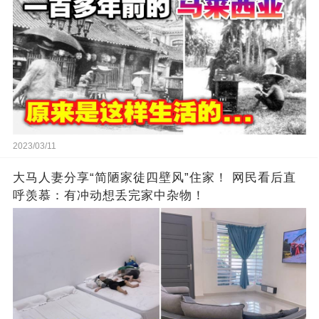
2023/03/11
大马人妻分享“简陋家徒四壁风”住家！ 网民看后直
呼羡慕：有冲动想丢完家中杂物！