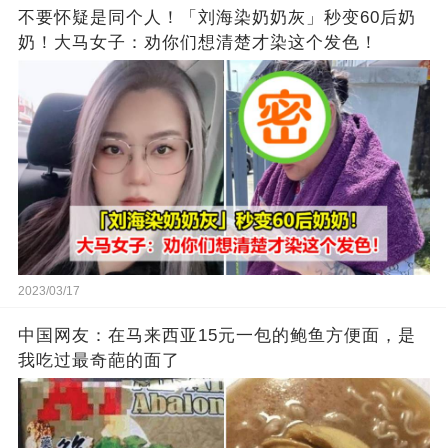
不要怀疑是同个人！「刘海染奶奶灰」秒变60后奶
奶！大马女子：劝你们想清楚才染这个发色！
2023/03/17
中国网友：在马来西亚15元一包的鲍鱼方便面，是
我吃过最奇葩的面了