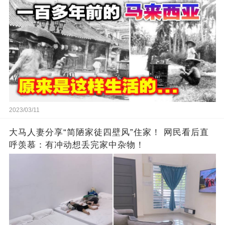
2023/03/11
大马人妻分享“简陋家徒四壁风”住家！ 网民看后直
呼羡慕：有冲动想丢完家中杂物！