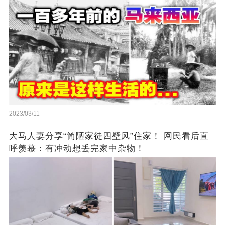
2023/03/11
大马人妻分享“简陋家徒四壁风”住家！ 网民看后直
呼羡慕：有冲动想丢完家中杂物！