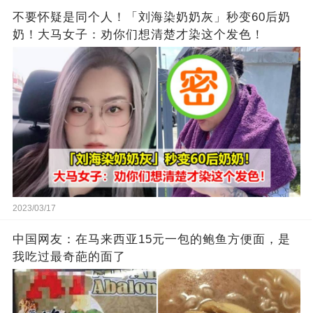
不要怀疑是同个人！「刘海染奶奶灰」秒变60后奶
奶！大马女子：劝你们想清楚才染这个发色！
2023/03/17
中国网友：在马来西亚15元一包的鲍鱼方便面，是
我吃过最奇葩的面了