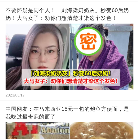
不要怀疑是同个人！「刘海染奶奶灰」秒变60后奶
奶！大马女子：劝你们想清楚才染这个发色！
2023/03/17
中国网友：在马来西亚15元一包的鲍鱼方便面，是
我吃过最奇葩的面了