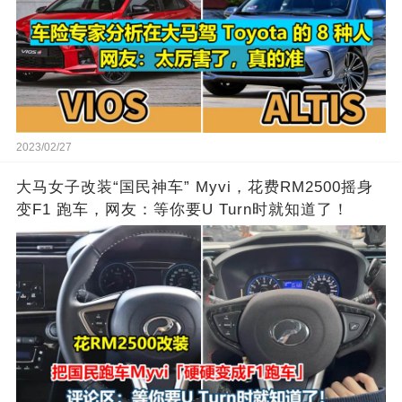
2023/02/27
大马女子改装“国民神车” Myvi，花费RM2500摇身
变F1 跑车，网友：等你要U Turn时就知道了！