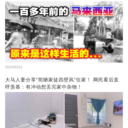
2023/03/11
大马人妻分享“简陋家徒四壁风”住家！ 网民看后直
呼羡慕：有冲动想丢完家中杂物！