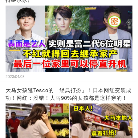
得继承家产
2023/04/03
大马女孩逛Tesco的「经典打扮」！日本网红变装成
功！网红：没错！大马90%的女孩都是这样穿的！