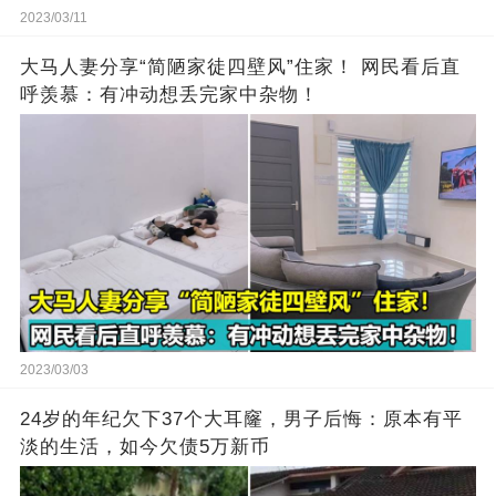
2023/03/11
大马人妻分享“简陋家徒四壁风”住家！ 网民看后直
呼羡慕：有冲动想丢完家中杂物！
2023/03/03
24岁的年纪欠下37个大耳窿，男子后悔：原本有平
淡的生活，如今欠债5万新币