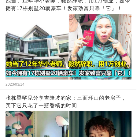
她当了12年华小老师，毅然辞职，用1万创业，如今
拥有17栋别墅20辆豪车！发家致富只靠「它」！
2023/03/14
张栋梁罕见分享吉隆坡的家：三面环山的老房子，
买下它只花了一瓶香槟的时间