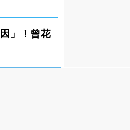
原因」！曾花
数人是否已不再观看
自己目前还有观看
推荐给他的影片内容大部分
家变得很被动，就像被