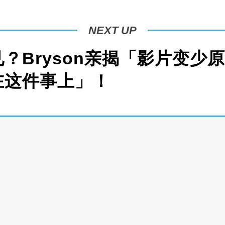
NEXT UP
？Bryson亲揭「影片变少
在这件事上」！
er 林BIG咏请来 Bryson 和 Dennis 一起在【多
上进行讨论。在大聊这个话题的过程中，Bryson 坦言
观看近期有兴趣的影片内容，他也大爆 YouTube 经常
器材等。
了被动，以前会主动找影片看，但短视频的出现会让大
法“可能比你妈妈更了解你”。