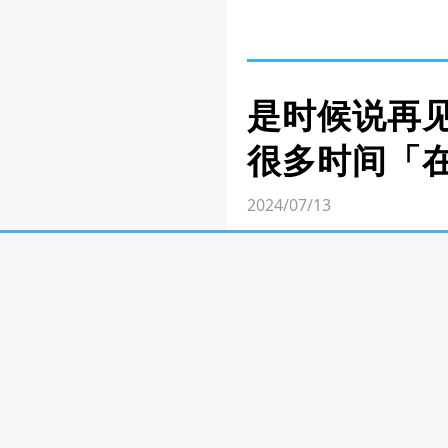
是时候说再见
很多时间「
2024/07/13
近日，大马知名 YouTub
YouTube】这个课题
YouTube 影片，会
都是节目、车子、摄影
他表示，现在的人习惯
喂食，更表示平台的演算