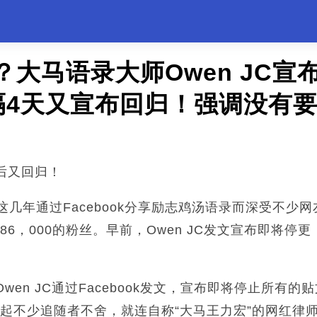
rank？大马语录大师Owen JC
4天又宣布回归！强调没有要搞
后又回归！
C这几年通过Facebook分享励志鸡汤语录而深受不少网友
86，000的粉丝。早前，Owen JC发文宣布即将停
wen JC通过Facebook发文，宣布即将停止所有
引起不少追随者不舍，就连自称“大马王力宏”的网红律