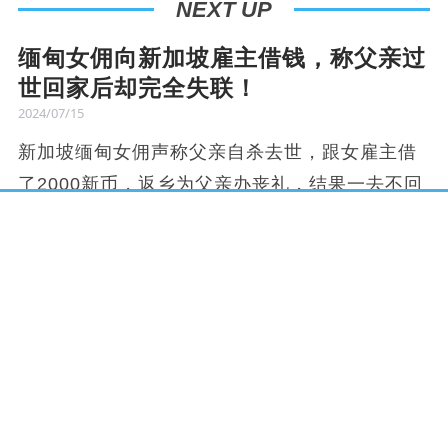
NEXT UP
缅甸女佣向新加坡雇主借钱，称父亲过
世回家后却完全失联！
2024/07/15
新加坡缅甸女佣声称父亲自杀去世，跟女雇主借
了2000新币，返乡为父亲办丧礼，结果一去不回
头，气得女雇主分发百张传单，让大家提高警
惕。
据新闻报道，女佣已经跟了雇主四年多，曾让女
佣返乡六周陪伴家人，之后也有回来，共计
$2750新币，原定是让女佣回新继续工作时，从
薪水中扣除，结果一周后失联。
办丧礼：2000新币