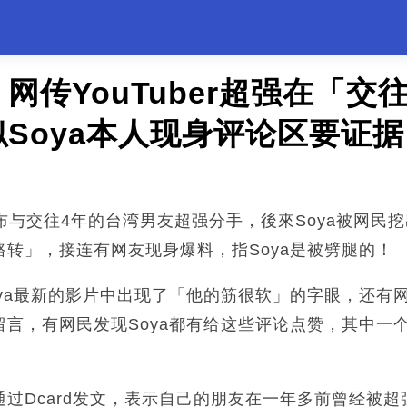
网传YouTuber超强在「交
Soya本人现身评论区要证据
oya宣布与交往4年的台湾男友超强分手，後來Soya被网
转」，接连有网友现身爆料，指Soya是被劈腿的！
ya最新的影片中出现了「他的筋很软」的字眼，还有
留言，有网民发现Soya都有给这些评论点赞，其中一
过Dcard发文，表示自己的朋友在一年多前曾经被