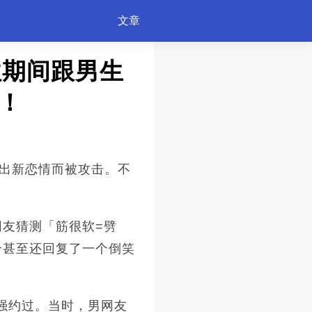
文章
往期间跟男生
！
民挖出新恋情而被攻击。不
网友猜测「筋很软=劈
个甚至还回复了一个倒笑
超强约过。当时，男网友