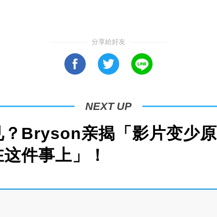
分享給好友
NEXT UP
？Bryson亲揭「影片变少
在这件事上」！
er 林BIG咏请来 Bryson 和 Dennis 一起在【多
上进行讨论。在大聊这个话题的过程中，Bryson 坦言