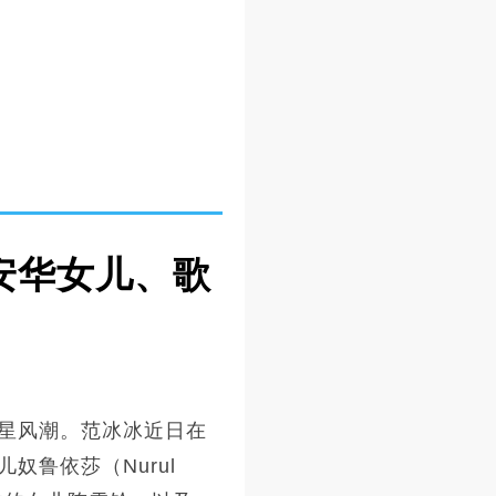
安华女儿、歌
星风潮。范冰冰近日在
鲁依莎（Nurul