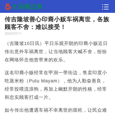
传吉隆坡善心印裔小贩车祸离世，各族
文章
顾客不舍：难以接受！
2024/07/11
（吉隆坡10日讯）平日乐观开朗的印裔小贩近日
传出意外车祸离世，让当地顾客大喊不舍，纷纷
在网络怀念他曾带来的欢乐。
这名印裔小贩经常在甲洞一带街边，售卖印度小
吃蒸米粉（Putu Mayam），他为人勤奋善良，
经常投喂流浪狗，再加上幽默开朗的性格，经常
和忠实顾客打成一片。
如今传出他遭遇车祸不幸离世的噩耗，让民众难