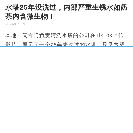
水塔25年没洗过，内部严重生锈水如奶
茶内含微生物！
2024/07/15
本地一间专门负责清洗水塔的公司在TikTok上传
影片，展示了一个25年未洗过的水塔，只见内壁
早已严重生銹，底部积满了厚厚的銹泥，就连水
塔内的水也如同泰式奶茶般浑浊，让许多网民震
惊不已。
从现场画面可见，水塔外表看起来还十分新净。
当负责清洗水塔的员工打开水塔，赫然发现内壁
布满銹迹，长年的累积造成銹泥堆积，员工不得
不用铁棍大力刮，才能将厚厚的銹泥刮下。
水塔恶劣的内部环境也让存水变得肮脏无比，颜